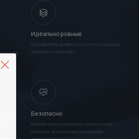
Идеально ровные
Определяем уровень потолка с помощью
лазерного нивелира
рошедшие
одку
Безопасно
ска
Используем полимерно-композитные
баллоны, оснащенные контролем
давления газа