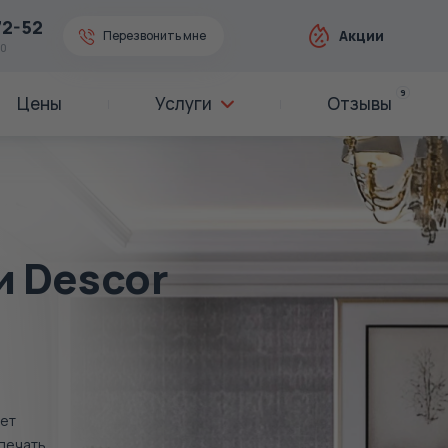
72-52
Акции
Перезвонить мне
00
9
Цены
Услуги
Отзывы
 Descor
ет
печать