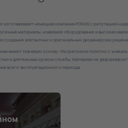
r изготавливает немецкая компания PONGS с репутацией над
огичные материалы, новейшее оборудование и высокая квали
я создания элегантных и оригинальных дизайнерских решени
ании имеют тканевую основу. Ультратонкое полотно с уника
тью и длительным сроком службы. Материал не деформирует
ние всего эксплуатационного периода.
йном