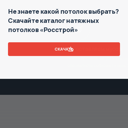
Не знаете какой потолок выбрать?
Скачайте каталог натяжных
потолков «Росстрой»
Не оставляем мусор
СКАЧАТЬ
После проведения установочн
специалисты собирают и выво