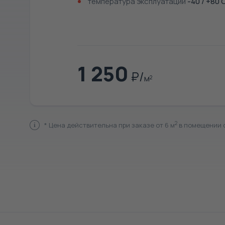
температура эксплуатации
-40 / +80 
1 250
м
2
2
* Цена действительна при заказе от 6 м
в помещении с