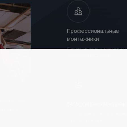
Профессиональные
монтажники
Специалисты по установке, п
обучение и инструктаж
0:32
монта. Сам
Не деформируем пров
з пыли и
Используем детектор для пои
скрытой проводки