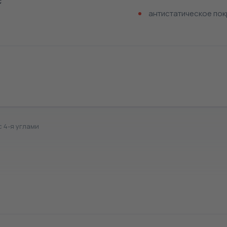
С
антистатическое пок
 4-я углами