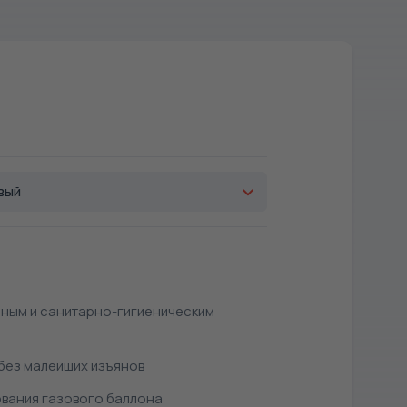
вый
ным и санитарно-гигиеническим
без малейших изъянов
вания газового баллона