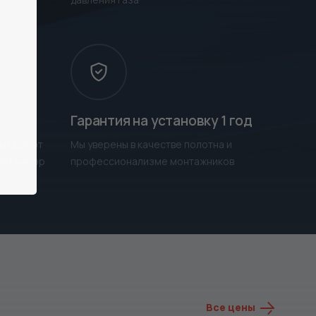
Гарантия на установку 1 год
ых работ
Мы уверены в качестве полотна и
зят мусор
профессионализме монтажников
Все цены