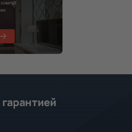
изовать?
вам
 гарантией