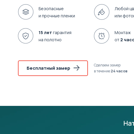
Безопасные
Любой цв
и прочные пленки
или фото
15 лет
гарантия
Монтаж
на полотно
от
2 час
Сделаем замер
Бесплатный замер
в течение
24 часов