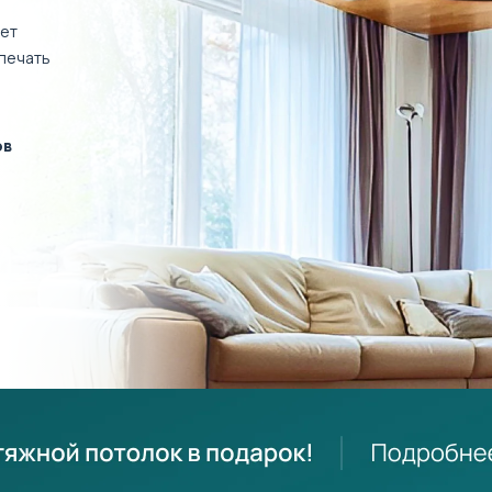
ет
печать
ов