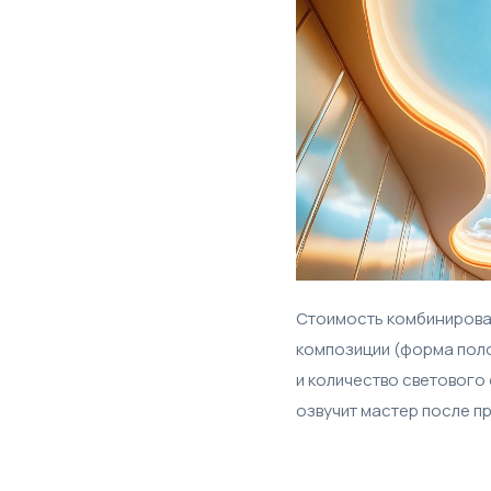
Стоимость комбинирован
композиции (форма полот
и количество светового
озвучит мастер после п