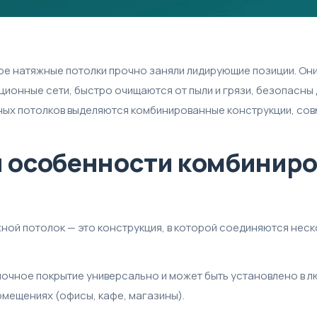
е натяжные потолки прочно заняли лидирующие позиции. Он
ционные сети, быстро очищаются от пыли и грязи, безопасны
ных потолков выделяются комбинированные конструкции, со
и особенности комбинир
ой потолок — это конструкция, в которой соединяются неско
чное покрытие универсально и может быть установлено в люб
омещениях (офисы, кафе, магазины).