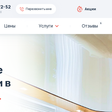
72-52
Акции
Перезвонить мне
00
9
Цены
Услуги
Отзывы
е
 в
.