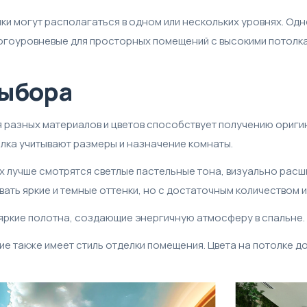
и могут располагаться в одном или нескольких уровнях. Од
огоуровневые для просторных помещений с высокими потолка
ыбора
разных материалов и цветов способствует получению ориги
лка учитывают размеры и назначение комнаты.
 лучше смотрятся светлые пастельные тона, визуально рас
ать яркие и темные оттенки, но с достаточным количеством 
яркие полотна, создающие энергичную атмосферу в спальне.
е также имеет стиль отделки помещения. Цвета на потолке д