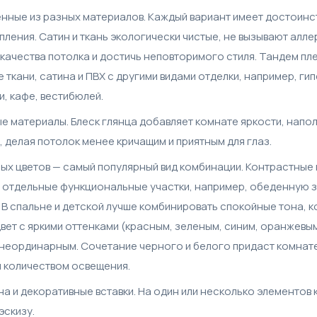
нные из разных материалов. Каждый вариант имеет достоинств
ления. Сатин и ткань экологически чистые, не вызывают алл
качества потолка и достичь неповторимого стиля. Тандем пле
 ткани, сатина и ПВХ с другими видами отделки, например, ги
, кафе, вестибюлей.
е материалы. Блеск глянца добавляет комнате яркости, напо
 делая потолок менее кричащим и приятным для глаз.
зных цветов — самый популярный вид комбинации. Контрастны
 отдельные функциональные участки, например, обеденную зо
 В спальне и детской лучше комбинировать спокойные тона,
вет с яркими оттенками (красным, зеленым, синим, оранжевы
 неординарным. Сочетание черного и белого придаст комнате
 количеством освещения.
 и декоративные вставки. На один или несколько элементов 
эскизу.