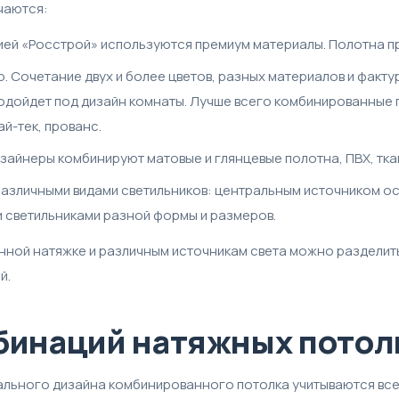
чаются:
ией «Росстрой» используются премиум материалы. Полотна п
. Сочетание двух и более цветов, разных материалов и фак
одойдет под дизайн комнаты. Лучше всего комбинированные п
ай-тек, прованс.
айнеры комбинируют матовые и глянцевые полотна, ПВХ, ткан
азличными видами светильников: центральным источником ос
и светильниками разной формы и размеров.
ной натяжке и различным источникам света можно разделить
й.
бинаций натяжных потолк
льного дизайна комбинированного потолка учитываются все