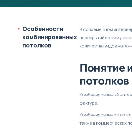
Особенности
В современном интерьер
комбинированных
перекрытий и коммуника
потолков
количества видов натяж
Понятие 
потолков
Комбинированный натяжн
фактуре.
Комбинированное потоло
также в коммерческих п