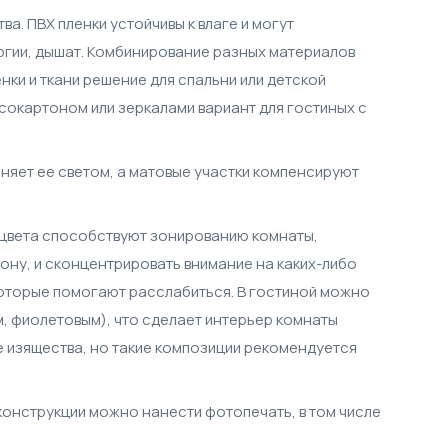
а. ПВХ пленки устойчивы к влаге и могут
ергии, дышат. Комбинирование разных материалов
нки и ткани решение для спальни или детской
псокартоном или зеркалами вариант для гостиных с
лняет ее светом, а матовые участки компенсируют
е цвета способствуют зонированию комнаты,
ну, и сконцентрировать внимание на каких-либо
 которые помогают расслабиться. В гостиной можно
м, фиолетовым), что сделает интерьер комнаты
 изящества, но такие композиции рекомендуется
конструкции можно нанести фотопечать, в том числе