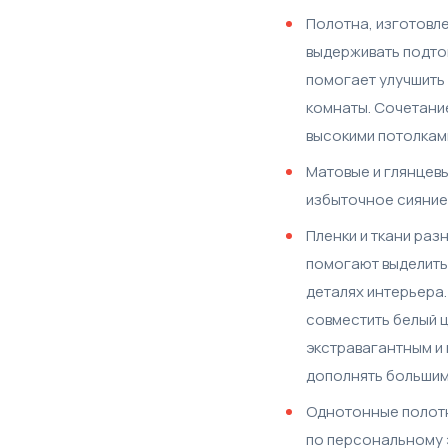
Полотна, изготовле
выдерживать подтоп
помогает улучшить 
комнаты. Сочетание
высокими потолками
Матовые и глянцевы
избыточное сияние,
Пленки и ткани ра
помогают выделить
деталях интерьера.
совместить белый ц
экстравагантным и
дополнять большим
Однотонные полотна
по персональному 