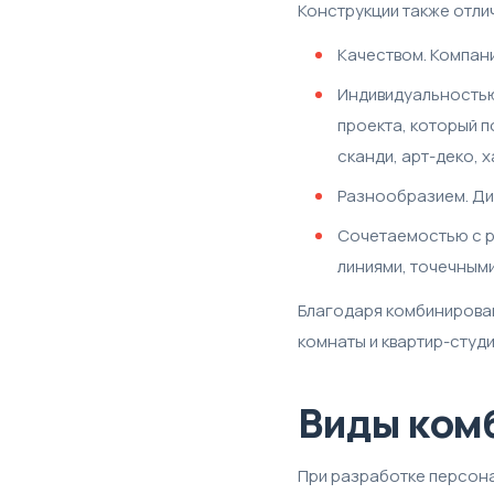
Конструкции также отли
Качеством. Компан
Индивидуальностью
проекта, который п
сканди, арт-деко, х
Разнообразием. Диз
Сочетаемостью с р
линиями, точечным
Благодаря комбинирован
комнаты и квартир-студи
Виды ком
При разработке персона