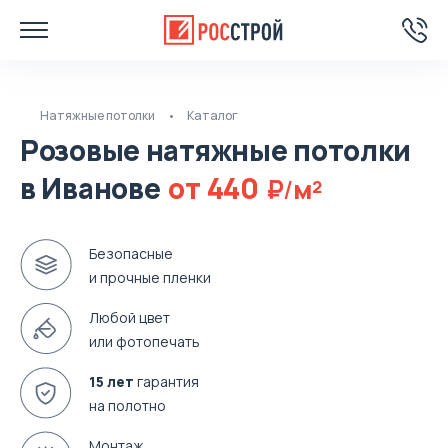
Натяжные потолки
Каталог
Розовые натяжные потолки
в Иванове
от
440
м
2
Безопасные
и прочные пленки
Любой цвет
или фотопечать
15 лет
гарантия
на полотно
Монтаж