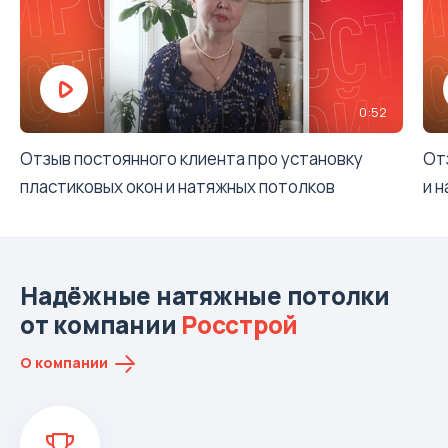
0:52
Отзыв постоянного клиента про установку
От
пластиковых окон и натяжных потолков
и 
Надёжные натяжные потолки
от компании
Росстрой
О компании