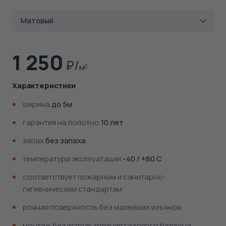
Матовый
1 250
м
2
Характеристики
ширина
до 5м
гарантия на полотно
10 лет
запах
без запаха
температура эксплуатации
-40 / +80 С
соответствует пожарным и санитарно-
гигиеническим стандартам
ровная поверхность без малейших изъянов
монтаж без использования газового баллона