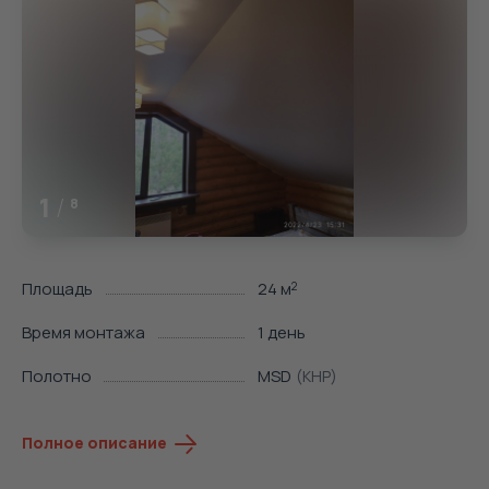
1
/
8
Площадь
24 м
2
Время монтажа
1 день
Полотно
MSD
(КНР)
Полное описание