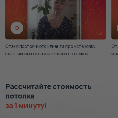
0:52
Отзыв постоянного клиента про установку
От
пластиковых окон и натяжных потолков
и 
Рассчитайте стоимость
потолка
за 1 минуту!