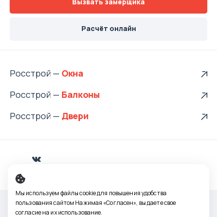
Вызвать замерщика
Расчёт онлайн
Росстрой —
Росстрой —
Росстрой —
Vkontakte
Мы используем файлы cookie для повышения удобства
пользования сайтом Нажимая «Согласен», вы даете свое
ИП Ситцов В.Ю. 2010-2023
согласие на их использование.
Предложения, опубликованные на настоящем сайте, не являются