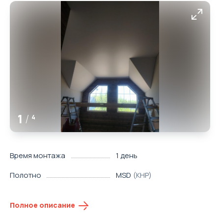
1
/
4
Время монтажа
1 день
Полотно
MSD
(КНР)
Полное описание