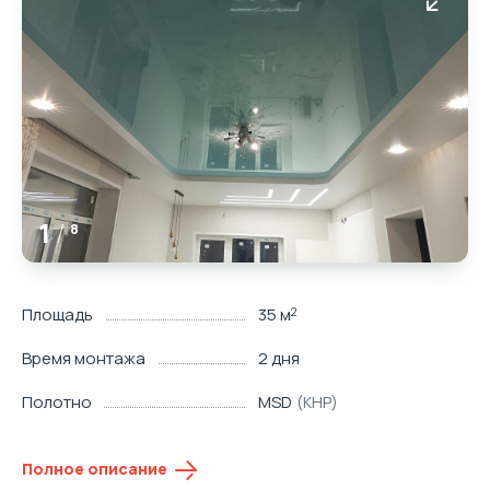
1
/
8
Площадь
35 м
2
Время монтажа
2 дня
Полотно
MSD
(КНР)
Полное описание