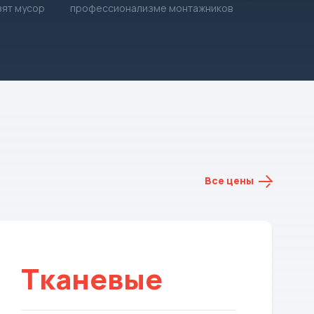
зят мусор
профессионализме монтажников
Все цены
Тканевые