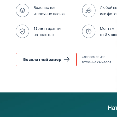
Безопасные
Любой цв
и прочные пленки
или фото
15 лет
гарантия
Монтаж
на полотно
от
2 час
Сделаем замер
Бесплатный замер
в течение
24 часов