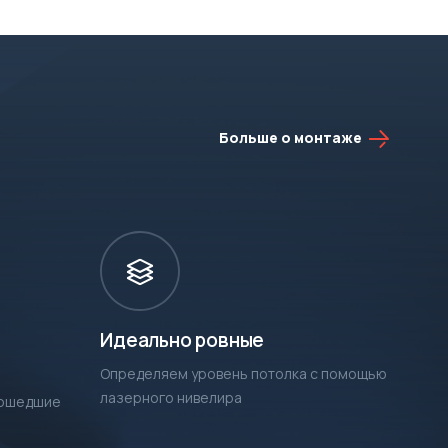
Больше о монтаже
Идеально ровные
Определяем уровень потолка с помощью
лазерного нивелира
рошедшие