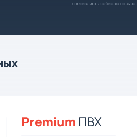
специалисты собирают и выво
ных
Premium
ПВХ