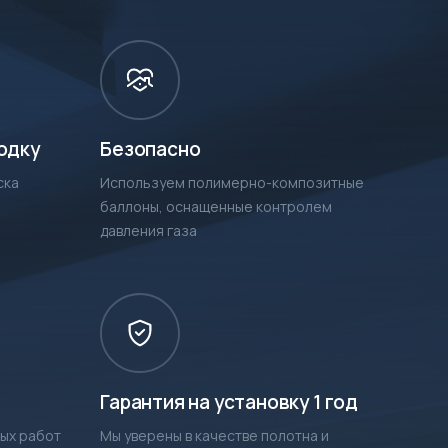
одку
Безопасно
ска
Используем полимерно-композитные
баллоны, оснащенные контролем
давления газа
Гарантия на установку 1 год
ых работ
Мы уверены в качестве полотна и