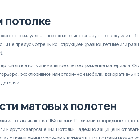
м потолке
рхностью визуально похож на качественную окраску или побе
 они не предусмотрены конструкцией (разноцветные или раз
).
чертой является минимальное светоотражение материала. Отс
терьера: эксклюзивной или старинной мебели, декоративных 
 деталях.
сти матовых полотен
ки изготавливают из ПВХ пленки. Поливинилхлоридные полот
ли и других загрязнений. Потолки надежно защищены от влаги.
атах с повышенным уровнем влажности. ПВХ потолки можно ус