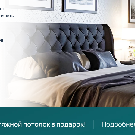
ет
печать
ов