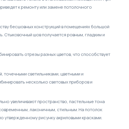
приведет к ремонту или замене потолочного
дству бесшовных конструкций в помещениях большой
. Стыковочный шов получается ровным, гладким и
бинировать отрезы разных цветов, что способствует
, точечными светильниками, цветными и
бинировать несколько световых приборов и
ально увеличивают пространство, пастельные тона
 современным, лаконичным, стильным. На потолок
 по утвержденному рисунку акриловыми красками.