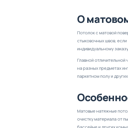
О матово
Потолок с матовой пове
стыковочных швов, если
индивидуальному заказу
Главной отличительной 
на разных предметах ин
паркетном полу и других
Особенно
Матовые натяжные потол
очистку материала от пы
бассейне и других комн