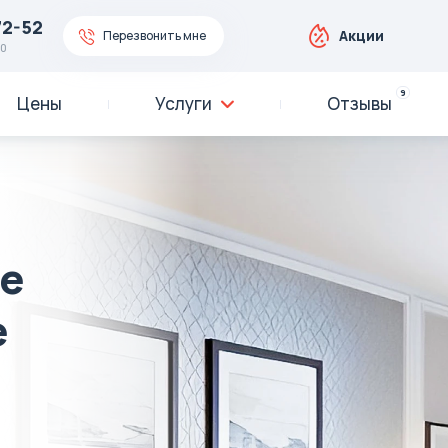
72-52
Акции
Перезвонить мне
00
9
Цены
Услуги
Отзывы
е
е