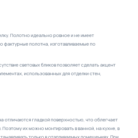
лку. Полотно идеально ровное и не имеет
но фактурные полотна, изготавливаемые по
утствие световых бликов позволяет сделать акцент
элементах, использованных для отделки стен,
на отличаются гладкой поверхностью, что облегчает
 Поэтому их можно монтировать в ванной, на кухне, в
танавливать только в отапливаемых помещениях. При