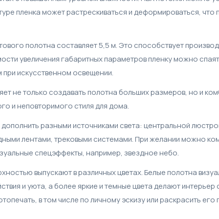
уре пленка может растрескиваться и деформироваться, что 
ового полотна составляет 5,5 м. Это способствует произво
ости увеличения габаритных параметров пленку можно спаять
 при искусственном освещении.
яет не только создавать полотна больших размеров, но и ком
го и неповторимого стиля для дома.
дополнить разными источниками света: центральной люстрой
ными лентами, трековыми системами. При желании можно ком
изуальные спецэффекты, например, звездное небо.
рхностью выпускают в различных цветах. Белые полотна визу
ствия и уюта, а более яркие и темные цвета делают интерьер
топечать, в том числе по личному эскизу или раскрасить его