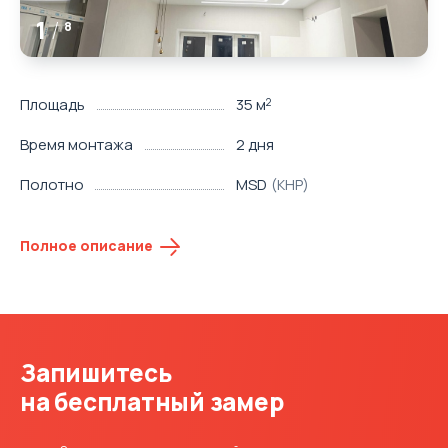
1
/
8
Площадь
35 м
2
Время монтажа
2 дня
Полотно
MSD
(КНР)
Полное описание
Запишитесь
на бесплатный замер